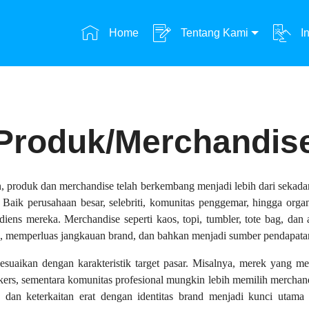
Home
Tentang Kami
In
Produk/Merchandis
produk dan merchandise telah berkembang menjadi lebih dari sekadar
i. Baik perusahaan besar, selebriti, komunitas penggemar, hingga or
 mereka. Merchandise seperti kaos, topi, tumbler, tote bag, dan ak
en, memperluas jangkauan brand, dan bahkan menjadi sumber pendapat
sesuaikan dengan karakteristik target pasar. Misalnya, merek yan
kers, sementara komunitas profesional mungkin lebih memilih merchandis
dan keterkaitan erat dengan identitas brand menjadi kunci utama d